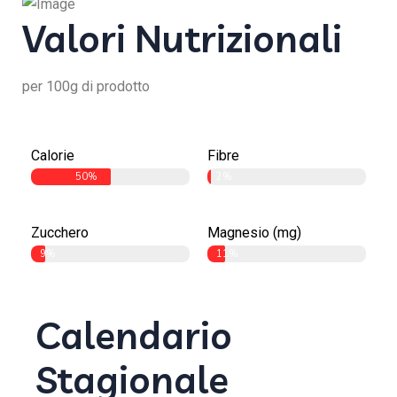
Valori Nutrizionali
per 100g di prodotto
Calorie
Fibre
50%
Proteine
2%
Zucchero
Magnesio (mg)
9%
11%
Calendario
Stagionale